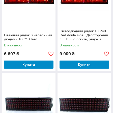
Світлодіодний рядок 103*40
Бігаючий рядок із червоними
Red doule side / Двостороння
діодами 100*40 Red
/ LED, що біжить, рядок з
червоними діодами
В наявності
В наявності
6 607
9 009
₴
₴
Купити
Купити