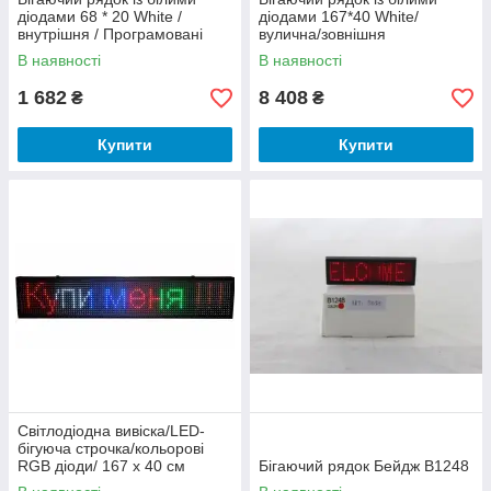
діодами 68 * 20 White /
діодами 167*40 White/
внутрішня / Програмовані
вулична/зовнішня
табло/світлодіодне LED-
В наявності
В наявності
вивіска
1 682
8 408
₴
₴
Купити
Купити
Світлодіодна вивіска/LED-
бігуюча строчка/кольорові
RGB діоди/ 167 х 40 см
Бігаючий рядок Бейдж B1248