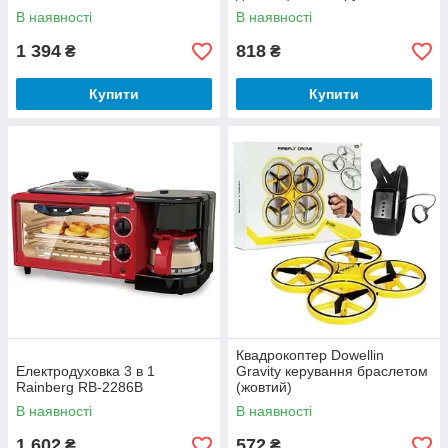
В наявності
В наявності
1 394
818
₴
₴
Купити
Купити
Квадрокоптер Dowellin
Електродуховка 3 в 1
Gravity керування браслетом
Rainberg RB-2286B
(жовтий)
В наявності
В наявності
1 602
572
₴
₴