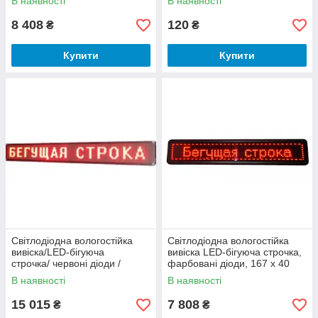
В наявності
В наявності
8 408
120
₴
₴
Купити
Купити
Світлодіодна вологостійка
Світлодіодна вологостійка
вивіска/LED-бігуюча
вивіска LED-бігуюча строчка,
строчка/ червоні діоди /
фарбовані діоди, 167 х 40
300*40
см.
В наявності
В наявності
15 015
7 808
₴
₴