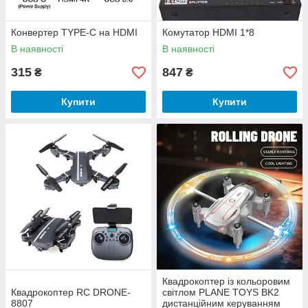
Конвертер TYPE-C на HDMI
Комутатор HDMI 1*8
В наявності
В наявності
315
847
₴
₴
Купити
Купити
Квадрокоптер із кольоровим
Квадрокоптер RC DRONE-
світлом PLANE TOYS BK2
8807
дистанційним керуванням