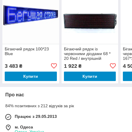
Бігаючий рядок 100*23
Бігаючий рядок із
Біга
Blue
червоними діодами 68 *
черв
20 Red / внутрішній
167*
3 483
1 922
4 5
₴
₴
Купити
Купити
Про нас
84% позитивних з 212 відгуків за рік
Працює з 29.05.2013
м. Одеса
Одеса, Україна