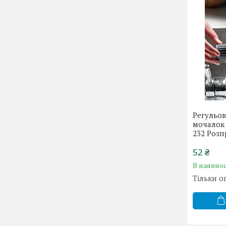
Регульов
мочалок
232 Роз
52 ₴
В наявнос
Тільки о