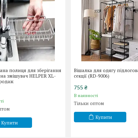
ана полиця для зберігання
Вішалка для одягу підлогов
 на змішувач HELPER XL-
секції (RD-9006)
продаж
755 ₴
В наявності
ті
Тільки оптом
птом
Купити
Купити