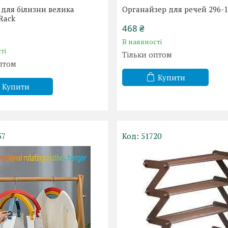
для білизни велика
Органайзер для речей 296-
Rack
468 ₴
В наявності
ті
Тільки оптом
птом
Купити
Купити
57
51720