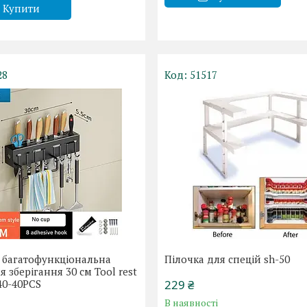
Купити
28
51517
 багатофункціональна
Пілочка для спецій sh-50
я зберігання 30 см Tool rest
40-40PCS
229 ₴
В наявності