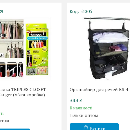
89
51305
шалка TRIPLES CLOSET
Органайзер для речей RS-4
anger (м'ята коробка)
343 ₴
В наявності
ті
Тільки оптом
птом
Купити