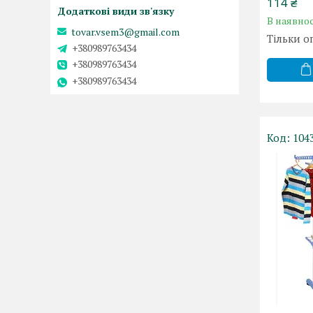
114 ₴
В наявнос
tovar.vsem3@gmail.com
Тільки о
+380989763434
+380989763434
+380989763434
104