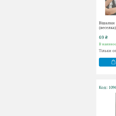
Вішалки 
(веселка
69 ₴
В наявнос
Тільки о
109