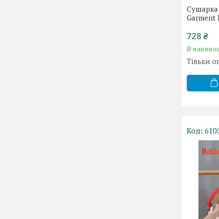
Сушарка 
Garment 
728 ₴
В наявнос
Тільки о
610