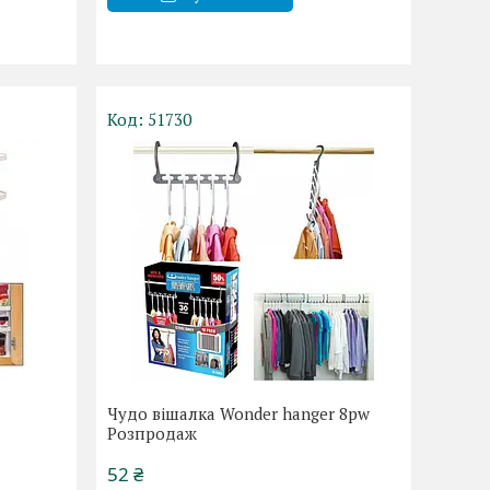
51730
Чудо вішалка Wonder hanger 8pw
Розпродаж
52 ₴