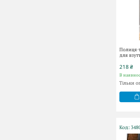
Полиця-
для взут
218 ₴
В наявнос
Тільки о
348