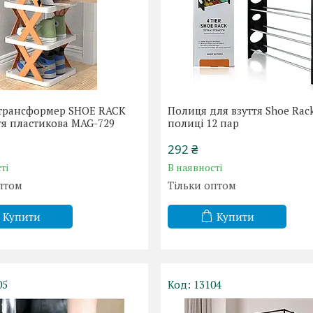
трансформер SHOE RACK
Полиця для взуття Shoe Rack
тя пластикова MAG-729
полиці 12 пар
292 ₴
ті
В наявності
птом
Тільки оптом
Купити
Купити
05
13104