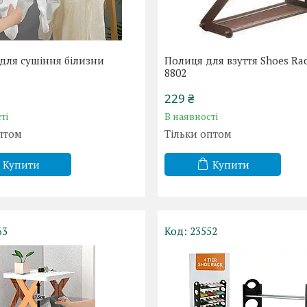
для сушіння білизни
Полиця для взуття Shoes Rac
)
8802
229 ₴
ті
В наявності
птом
Тільки оптом
Купити
Купити
63
23552