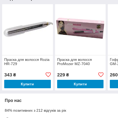
Праска для волосся Rozia
Праска для волосся
Гофр
HR-729
ProMozer MZ-7040
GM-
343
229
260
₴
₴
Купити
Купити
Про нас
84% позитивних з 212 відгуків за рік