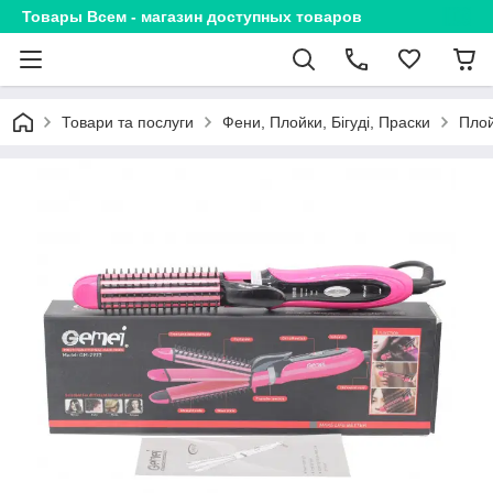
Товары Всем - магазин доступных товаров
Товари та послуги
Фени, Плойки, Бігуді, Праски
Плой