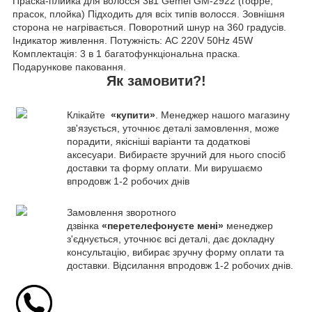
Праска-плийка для волосся 3в1 Gemei GM-2922 (гофре,
прасок, плойка) Підходить для всіх типів волосся. Зовнішня
сторона не нагрівається. Поворотний шнур на 360 градусів.
Індикатор живлення. Потужність: AC 220V 50Hz 45W
Комплектація: 3 в 1 багатофункціональна праска.
Подарункове паковання.
Як замовити?!
Клікайте
«купити»
. Менеджер нашого магазину
зв'язується, уточнює деталі замовлення, може
порадити, якісніші варіанти та додаткові
аксесуари. Вибираєте зручний для нього спосіб
доставки та форму оплати. Ми вирушаємо
впродовж 1-2 робочих днів
Замовлення зворотного
дзвінка
«перетелефонуєте мені»
менеджер
з'єднується, уточнює всі деталі, дає докладну
консультацію, вибирає зручну форму оплати та
доставки. Відсилання впродовж 1-2 робочих днів.