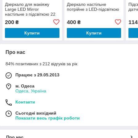
Дзеркало для макіяжу
Дзеркало настільне
Підс
Large LED Mirror
потрійне з LED-підсвіткою
датч
настільне з підсвіткою 22
LED
200
400
114
₴
₴
Купити
Купити
Про нас
84% позитивних з 212 відгуків за рік
Працює з 29.05.2013
м. Одеса
Одеса, Україна
Контакти
Сьогодні вихідний
Показати весь графік роботи
Про нас