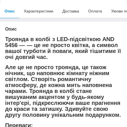
Опис
Характеристики
Доставка
Оплата
Умови п
Опис
Троянда в колбі з LED-підсвіткою AND
5456 — — це не просто квітка, а символ
вашої турботи й поваги, який тішитиме її
очі довгий час.
Але це не просто троянда, це також
нічник, що наповнює кімнату ніжним
світлом. Створіть романтичну
атмосферу, де кожна мить наповнена
чарами. Троянда в колбі стане
вишуканим акцентом у будь-якому
інтер'єрі, підкреслюючи ваше прагнення
до краси та затишку. Здивуйте свою
другу половину унікальним подарунком.
Переваги: