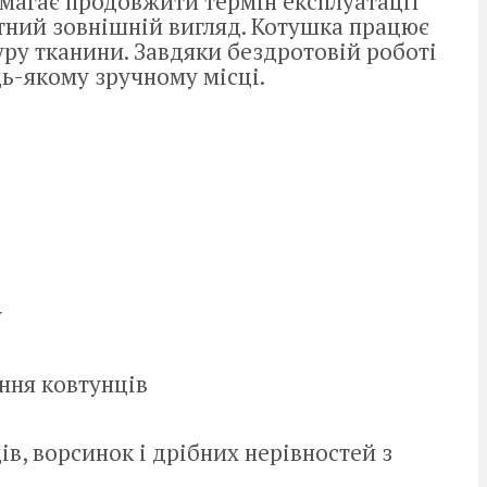
магає продовжити термін експлуатації
атний зовнішній вигляд. Котушка працює
ру тканини. Завдяки бездротовій роботі
дь-якому зручному місці.
у
ння ковтунців
в, ворсинок і дрібних нерівностей з