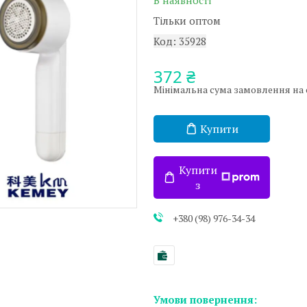
В наявності
Тільки оптом
Код:
35928
372 ₴
Мінімальна сума замовлення на са
Купити
Купити
з
+380 (98) 976-34-34