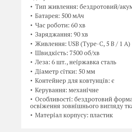
Тип живлення: бездротовий/аку
Батарея: 500 мАч
Час роботи: 60 хв
Заряджання: 90 хв
Живлення: USB (Type-C, 5 В / 1 А)
Швидкість: 7500 об/хв
Леза: 6 шт., неіржавка сталь
Діаметр сітки: 50 мм
Контейнер для ковтунців: є
Керування: механічне
Особливості: бездротовий формат
освіження зовнішнього вигляду т
Матеріал корпусу: пластик