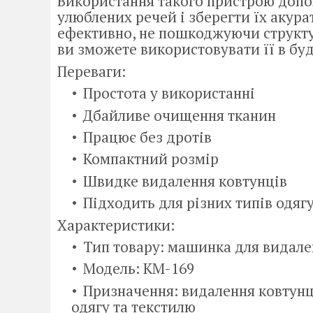
Використання такого пристрою допо
улюблених речей і зберегти їх акур
ефективно, не пошкоджуючи структу
ви зможете використовувати її в бу
Переваги:
Простота у використанні
Дбайливе очищення тканин
Працює без дротів
Компактний розмір
Швидке видалення ковтунців
Підходить для різних типів одяг
Характеристики:
Тип товару: машинка для видале
Модель: KM-169
Призначення: видалення ковтунці
одягу та текстилю