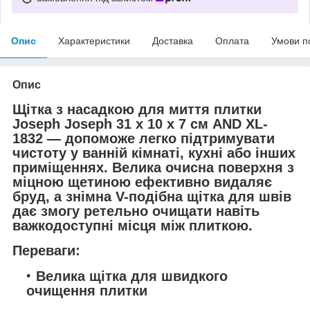
Опис
Характеристики
Доставка
Оплата
Умови п
Опис
Щітка з насадкою для миття плитки
Joseph Joseph 31 х 10 х 7 см AND XL-
1832 — допоможе легко підтримувати
чистоту у ванній кімнаті, кухні або інших
приміщеннях. Велика очисна поверхня з
міцною щетиною ефективно видаляє
бруд, а знімна V-подібна щітка для швів
дає змогу ретельно очищати навіть
важкодоступні місця між плиткою.
Переваги:
Велика щітка для швидкого
очищення плитки