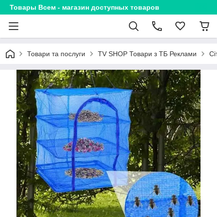
Товары Всем - магазин доступных товаров
Товари та послуги
TV SHOP Товари з ТБ Реклами
Сі