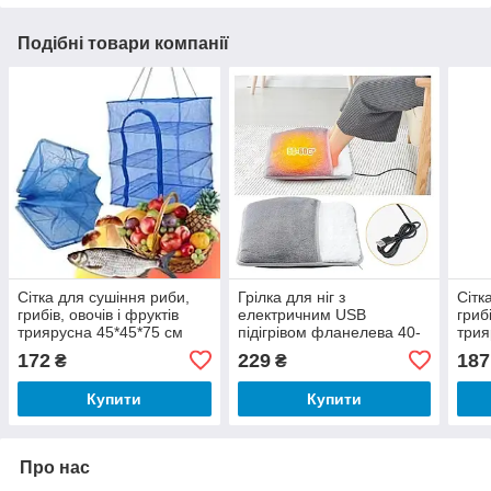
Подібні товари компанії
Сітка для сушіння риби,
Грілка для ніг з
Сітк
грибів, овочів і фруктів
електричним USB
грибі
триярусна 45*45*75 см
підігрівом фланелева 40-
трия
50 град Lesko 29875 Gray
172
229
187
₴
₴
Купити
Купити
Про нас