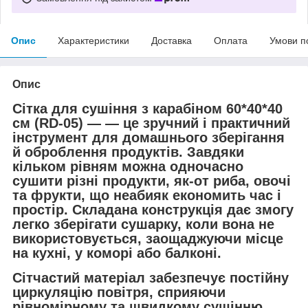
Опис
Характеристики
Доставка
Оплата
Умови п
Опис
Сітка для сушіння з карабіном 60*40*40
см (RD-05) — — це зручний і практичний
інструмент для домашнього зберігання
й оброблення продуктів. Завдяки
кільком рівням можна одночасно
сушити різні продукти, як-от риба, овочі
та фрукти, що неабияк економить час і
простір. Складана конструкція дає змогу
легко зберігати сушарку, коли вона не
використовується, заощаджуючи місце
на кухні, у коморі або балконі.
Сітчастий матеріал забезпечує постійну
циркуляцію повітря, сприяючи
рівномірному та швидкому сушінню