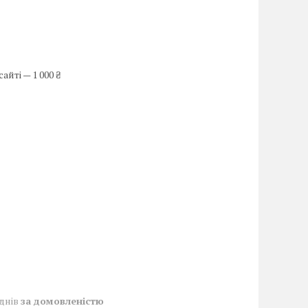
йті — 1 000 ₴
 днів
за домовленістю