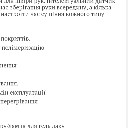
 для шкіри рук. Інтелектуальний датчик
ас зберігання руки всередину, а кілька
настроїти час сушіння кожного типу
 покриттів.
у полімеризацію
кнення
ування.
мін експлуатації
 перегрівання
ру/лампа для гель лаку