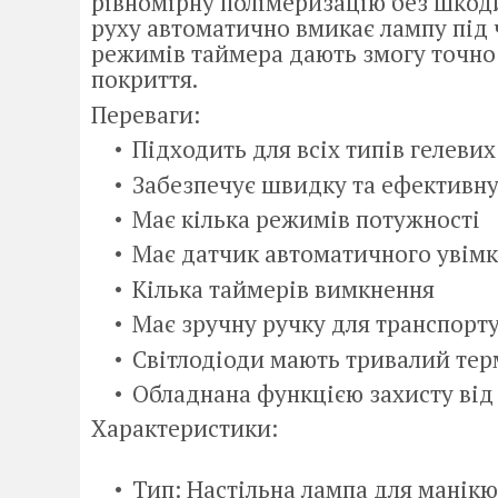
рівномірну полімеризацію без шкоди
руху автоматично вмикає лампу під ч
режимів таймера дають змогу точно 
покриття.
Переваги:
Підходить для всіх типів гелевих
Забезпечує швидку та ефективн
Має кілька режимів потужності
Має датчик автоматичного увім
Кілька таймерів вимкнення
Має зручну ручку для транспорт
Світлодіоди мають тривалий тер
Обладнана функцією захисту від
Характеристики:
Тип: Настільна лампа для манікю