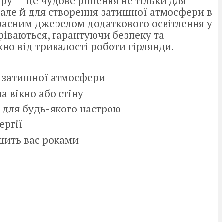
ру — це чудове рішення не тільки для
 але й для створення затишної атмосфери в
красним джерелом додаткового освітлення у
гріваються, гарантуючи безпеку та
но від тривалості роботи гірлянди.
я затишної атмосфери
а вікно або стіну
 для будь-якого настрою
ергії
шить вас роками