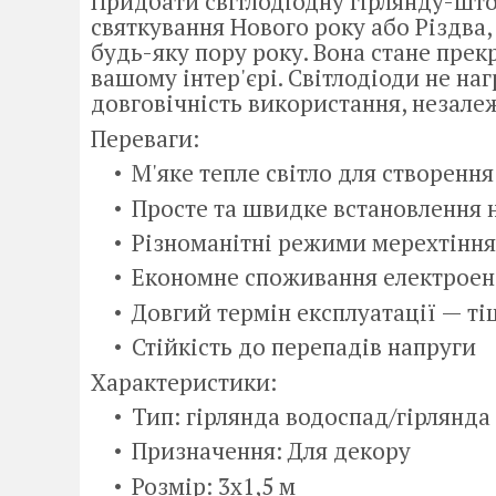
Придбати світлодіодну гірлянду-што
святкування Нового року або Різдва,
будь-яку пору року. Вона стане пре
вашому інтер'єрі. Світлодіоди не на
довговічність використання, незалеж
Переваги:
М'яке тепле світло для створенн
Просте та швидке встановлення н
Різноманітні режими мерехтіння
Економне споживання електроен
Довгий термін експлуатації — ті
Стійкість до перепадів напруги
Характеристики:
Тип: гірлянда водоспад/гірлянда
Призначення: Для декору
Розмір: 3х1,5 м