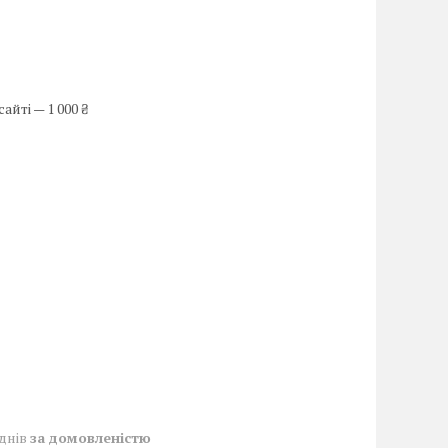
йті — 1 000 ₴
 днів
за домовленістю