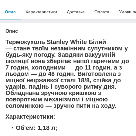
Опис
Характеристики
Доставка
Оплата
Умови п
Опис
Термокухоль Stanley White Білий
— стане твоїм незамінним супутником у
будь-яку погоду. Завдяки вакуумній
ізоляції вона зберігає напої гарячими до
7 годин, холодними — до 11 годин, а з
льодом — до 48 годин. Виготовлена з
міцної неіржавкої сталі 18/8, стійка до
ударів, падінь і суворого ритму дня.
Обладнана зручною кришкою з
поворотним механізмом і міцною
соломинкою — зручно пити на ходу.
Характеристики:
Об'єм: 1,18 л;