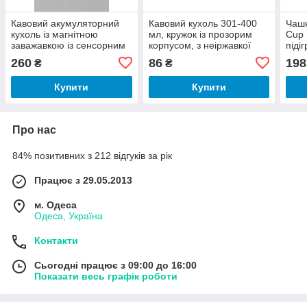
Кавовий акумуляторний
Кавовий кухоль 301-400
Чашк
кухоль із магнітною
мл, кружок із прозорим
Cup 
заважавкою із сенсорним
корпусом, з неіржавкої
піді
керуванням
сталі
пода
260
86
198
₴
₴
М'ят
Купити
Купити
Про нас
84% позитивних з 212 відгуків за рік
Працює з 29.05.2013
м. Одеса
Одеса, Україна
Контакти
Сьогодні працює з 09:00 до 16:00
Показати весь графік роботи