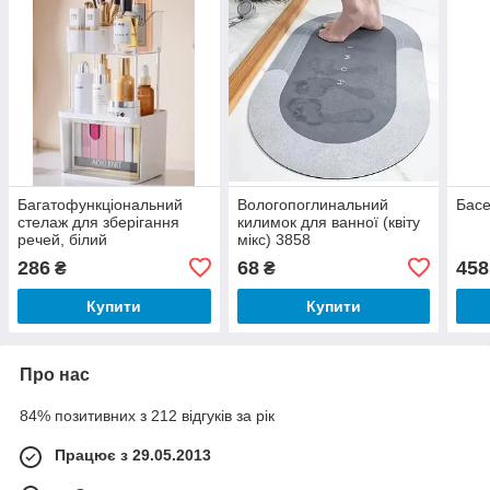
Багатофункціональний
Вологопоглинальний
Басе
стелаж для зберігання
килимок для ванної (квіту
речей, білий
мікс) 3858
286
68
458
₴
₴
Купити
Купити
Про нас
84% позитивних з 212 відгуків за рік
Працює з 29.05.2013