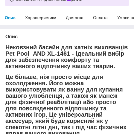
Опис
Характеристики
Доставка
Оплата
Умови п
Опис
Нековзний басейн для хатніх вихованців
Pet Pool AND XL-1461 - ідеальний вибір
для забезпечення комфорту та
активного відпочинку ваших тварин.
Це більше, ніж просто місце для
охолодження. Його можна
використовувати як ванну для купання
вашого улюбленця, а також як манеж
для фізичної реабілітації або просто
для повсякденного відпочинку та
активних ігор. Це універсальний
аксесуар, який буде корисний як у
спекотні літні дні, так і під час фізичних
вправ вашого вихованця.