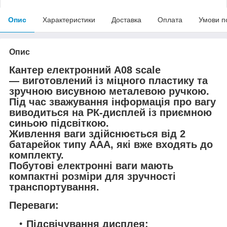
Опис
Характеристики
Доставка
Оплата
Умови п
Опис
Кантер електронний A08 scale
— виготовлений із міцного пластику та
зручною висувною металевою ручкою.
Під час зважування інформація про вагу
виводиться на РК-дисплей із приємною
синьою підсвіткою.
Живлення ваги здійснюється від 2
батарейок типу AAA, які вже входять до
комплекту.
Побутові електронні ваги мають
компактні розміри для зручності
транспортування.
Переваги:
Підсвічування дисплея;