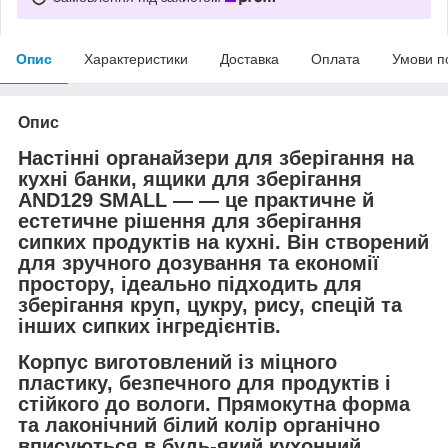
Опис
Характеристики
Доставка
Оплата
Умови п
Опис
Настінні органайзери для зберігання на
кухні банки, ящики для зберігання
AND129 SMALL — — це практичне й
естетичне рішення для зберігання
сипких продуктів на кухні. Він створений
для зручного дозування та економії
простору, ідеально підходить для
зберігання круп, цукру, рису, спецій та
інших сипких інгредієнтів.
Корпус виготовлений із міцного
пластику, безпечного для продуктів і
стійкого до вологи. Прямокутна форма
та лаконічний білий колір органічно
вписуються в будь-який кухонний