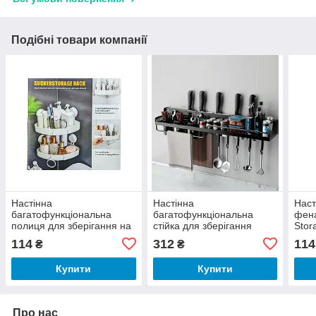
Подібні товари компанії
Настінна
Настінна
Наст
багатофункціональна
багатофункціональна
фена
полиця для зберігання на
стійка для зберігання
Stor
присоску
AND-77-10
50P
114
312
114
₴
₴
Купити
Купити
Про нас