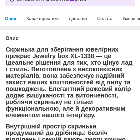
Опис
Характеристики
Доставка
Оплата
Умови п
Опис
Скринька для зберігання ювелірних
прикрас Jewelry box XL-1338 — це
ідеальне рішення для тих, хто цінує лад
і стиль. Виготовлена з високоякісних
матеріалів, вона забезпечує надійний
захист ваших коштовностей від пилу та
пошкоджень. Елегантний рожевий колір
додає вишуканості та витонченості,
роблячи скриньку не тільки
функціональною, але й декоративним
елементом вашого інтер'єру.
Внутрішній простір скриньки
продуманий до дрібниць: безліч
відділень і секцій дають змогу зручно