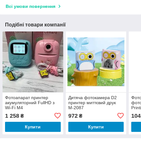
Всі умови повернення
Подібні товари компанії
Фотоапарат принтер
Дитяча фотокамера D2
Фото
акумуляторний FullHD з
принтер миттєвий друк
фот
Wi-Fi М4
М-2087
Print
prin
1 258
972
104
₴
₴
Купити
Купити