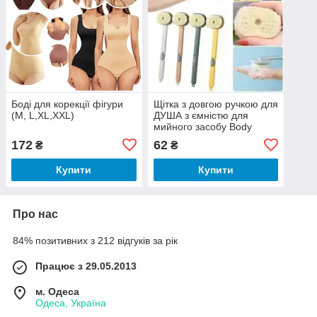
Боді для корекції фігури
Щітка з довгою ручкою для
(M, L,XL,XXL)
ДУША з ємністю для
мийного засобу Body
brush AND LY-588
172
62
₴
₴
Купити
Купити
Про нас
84% позитивних з 212 відгуків за рік
Працює з 29.05.2013
м. Одеса
Одеса, Україна