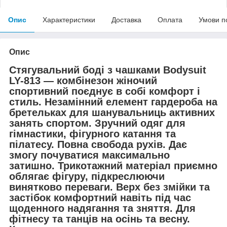
Опис
Характеристики
Доставка
Оплата
Умови п
Опис
Стягувальний боді з чашками Bodysuit
LY-813 — комбінезон жіночий
спортивний поєднує в собі комфорт і
стиль. Незамінний елемент гардероба на
бретельках для шанувальниць активних
занять спортом. Зручний одяг для
гімнастики, фігурного катання та
пілатесу. Повна свобода рухів. Дає
змогу почуватися максимально
затишно. Трикотажний матеріал приємно
облягає фігуру, підкреслюючи
винятково переваги. Верх без змійки та
застібок комфортний навіть під час
щоденного надягання та зняття. Для
фітнесу та танців на осінь та весну.