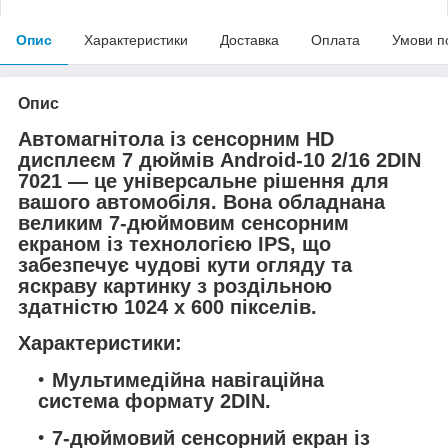
Опис
Характеристики
Доставка
Оплата
Умови п
Опис
Автомагнітола із сенсорним HD
дисплеєм 7 дюймів Android-10 2/16 2DIN
7021 — це універсальне рішення для
вашого автомобіля. Вона обладнана
великим 7-дюймовим сенсорним
екраном із технологією IPS, що
забезпечує чудові кути огляду та
яскраву картинку з роздільною
здатністю 1024 x 600 пікселів.
Характеристики:
Мультимедійна навігаційна
система формату 2DIN.
7-дюймовий сенсорний екран із