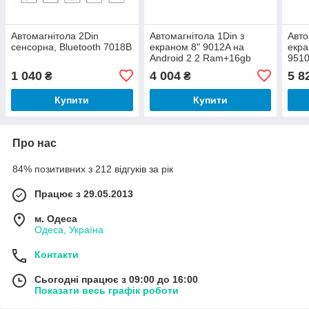
Автомагнітола 2Din
Автомагнітола 1Din з
Авто
сенсорна, Bluetooth 7018B
екраном 8" 9012A на
екра
Android 2 2 Ram+16gb
9510
Storag
Ram
1 040
4 004
5 8
₴
₴
Купити
Купити
Про нас
84% позитивних з 212 відгуків за рік
Працює з 29.05.2013
м. Одеса
Одеса, Україна
Контакти
Сьогодні працює з 09:00 до 16:00
Показати весь графік роботи