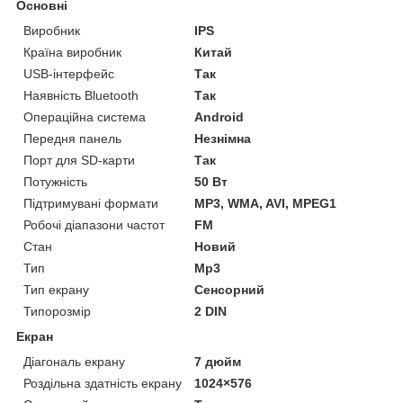
Основні
Виробник
IPS
Країна виробник
Китай
USB-інтерфейс
Так
Наявність Bluetooth
Так
Операційна система
Android
Передня панель
Незнімна
Порт для SD-карти
Так
Потужність
50 Вт
Підтримувані формати
MP3, WMA, AVI, MPEG1
Робочі діапазони частот
FM
Стан
Новий
Тип
Mp3
Тип екрану
Сенсорний
Типорозмір
2 DIN
Екран
Діагональ екрану
7 дюйм
Роздільна здатність екрану
1024×576