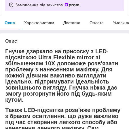
Замовлення під захистом
Опис
Характеристики
Доставка
Оплата
Умови п
Опис
Гнучке дзеркало на присоску з LED-
підсвіткою Ultra Flexible mirror зі
збільшенням 10Х допоможе розв'язати
проблему з нанесенням макіяжу. Для
кожної дівчини важливо виглядати
ідеально, підтримувати ідеальність
зовнішнього вигляду. Гнучка ніжка дає
змогу розгорнути його під будь-яким
кутом.
Також LED-підсвітка розв'яже проблему
з браком освітлення, що дуже важливо
під час створення легкого способу або
нанесення денного макіяжу. Сам