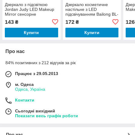
Дзеркало з підсвіткою
Дзеркало косметичне
Дзер
Jordan Judy LED Makeup
настільне з LED
Make
Mirror сенсорне
підсвічуванням Bailong BL-
JG-002
143
172
126
₴
₴
Купити
Купити
Про нас
84% позитивних з 212 відгуків за рік
Працює з 29.05.2013
м. Одеса
Одеса, Україна
Контакти
Сьогодні вихідний
Показати весь графік роботи
Про нас