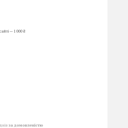
йті — 1 000 ₴
 днів
за домовленістю