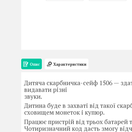
Опис
Характеристики
Дитяча скарбничка-сейф 1506 — зда
видавати різні
звуки.
Дитина буде в захваті від такої ска
сховищем монеток і купюр.
Працює пристрій від трьох батарей т
Чотиризначний код дасть змогу відч