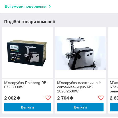
Всі умови повернення
Подібні товари компанії
М'ясорубка Rainberg RB-
М'ясорубка електрична із
М'яс
672 3000W
соковичавницею MS
673 
2020/2600W
реве
сок
2 002
2 704
2 6
₴
₴
Купити
Купити