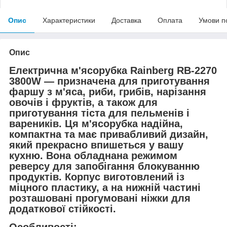
Опис
Характеристики
Доставка
Оплата
Умови п
Опис
Електрична м'ясорубка Rainberg RB-2270
3800W — призначена для приготування
фаршу з м'яса, риби, грибів, нарізання
овочів і фруктів, а також для
приготування тіста для пельменів і
вареників. Ця м'ясорубка надійна,
компактна та має привабливий дизайн,
який прекрасно впишеться у вашу
кухню. Вона обладнана режимом
реверсу для запобігання блокуванню
продуктів. Корпус виготовлений із
міцного пластику, а на нижній частині
розташовані прогумовані ніжки для
додаткової стійкості.