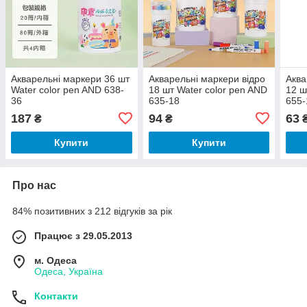
Акварельні маркери 36 шт
Акварельні маркери відро
Аква
Water color pen AND 638-
18 шт Water color pen AND
12 ш
36
635-18
655-
187
94
63
₴
₴
Купити
Купити
Про нас
84% позитивних з 212 відгуків за рік
Працює з 29.05.2013
м. Одеса
Одеса, Україна
Контакти