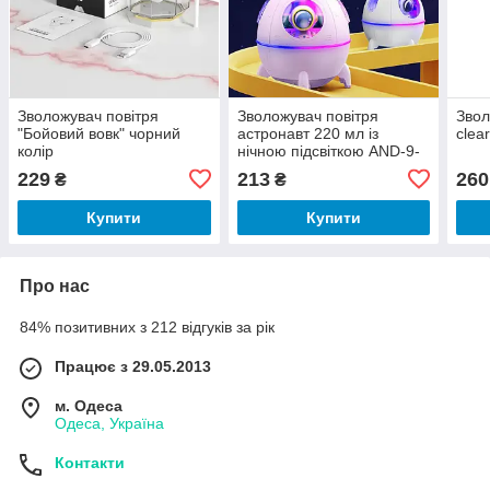
Зволожувач повітря
Зволожувач повітря
Звол
"Бойовий вовк" чорний
астронавт 220 мл із
clea
колір
нічною підсвіткою AND-9-
20
229
213
260
₴
₴
Купити
Купити
Про нас
84% позитивних з 212 відгуків за рік
Працює з 29.05.2013
м. Одеса
Одеса, Україна
Контакти