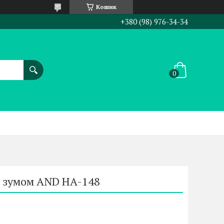
Кошик
+380 (98) 976-34-34
з зумом AND HA-148