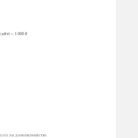
йті — 1 000 ₴
 днів
за домовленістю