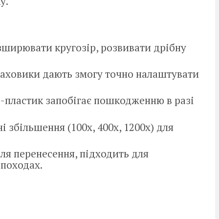
у.
зширювати кругозір, розвивати дрібну
маховики дають змогу точно налаштувати
S-пластик запобігає пошкодженню в разі
і збільшення (100х, 400х, 1200х) для
для перенесення, підходить для
 походах.