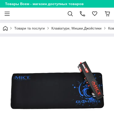
Товары Всем - магазин доступных товаров
Товари та послуги
Клавіатури, Мишки,Джойстики
Ков