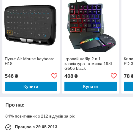
Пульт Air Mouse keyboard
Ігровий набір 2 в 1
Кили
H18
клавіатура та миша 198I
PD-
G506 black
546
408
78
₴
₴
Купити
Купити
Про нас
84% позитивних з 212 відгуків за рік
Працює з 29.05.2013