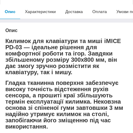
Опис
Характеристики
Доставка
Оплата
Умови п
Опис
Килимок для клавіатури та миші iMICE
PD-03 — ідеальне рішення для
комфортної роботи та ігор. Завдяки
збільшеному розміру 300х800 мм, він
дає змогу зручно розмістити як
клавіатуру, так і мишу.
Гладка тканинна поверхня забезпечує
високу точність відстеження рухів
сенсора, а прошиті краї збільшують
термін експлуатації килимка. Нековзна
основа зі спіненої гуми завтовшки 3 мм
надійно утримує килимок на столі,
запобігаючи його зміщенню під час
використання.