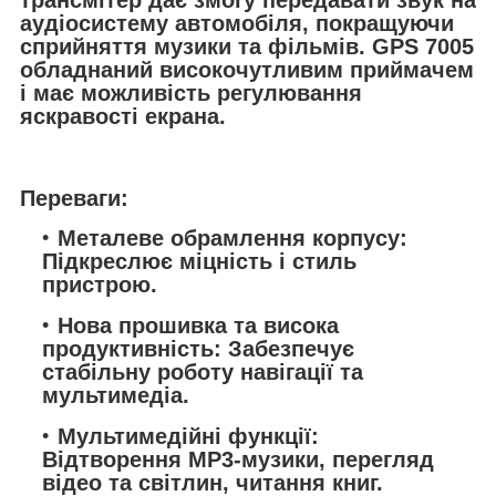
трансмітер дає змогу передавати звук на
аудіосистему автомобіля, покращуючи
сприйняття музики та фільмів. GPS 7005
обладнаний високочутливим приймачем
і має можливість регулювання
яскравості екрана.
Переваги:
Металеве обрамлення корпусу:
Підкреслює міцність і стиль
пристрою.
Нова прошивка та висока
продуктивність: Забезпечує
стабільну роботу навігації та
мультимедіа.
Мультимедійні функції:
Відтворення MP3-музики, перегляд
відео та світлин, читання книг.