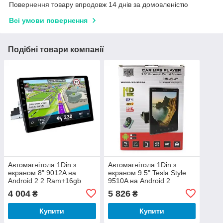
Повернення товару впродовж 14 днів за домовленістю
Всі умови повернення
Подібні товари компанії
Автомагнітола 1Din з
Автомагнітола 1Din з
екраном 8" 9012A на
екраном 9.5" Tesla Style
Android 2 2 Ram+16gb
9510A на Android 2
Storag
Ram+16gb Storage+GPS
4 004
5 826
₴
₴
Купити
Купити