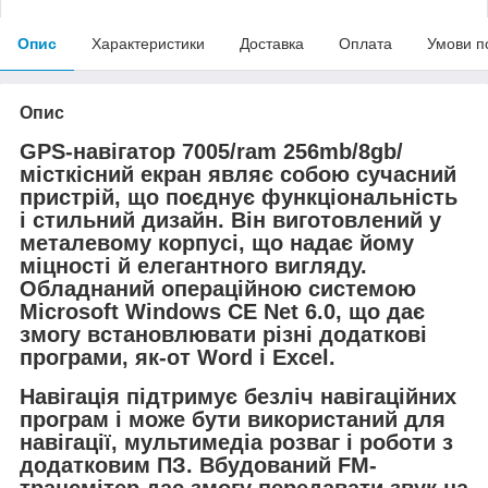
Опис
Характеристики
Доставка
Оплата
Умови п
Опис
GPS-навігатор 7005/ram 256mb/8gb/
місткісний екран являє собою сучасний
пристрій, що поєднує функціональність
і стильний дизайн. Він виготовлений у
металевому корпусі, що надає йому
міцності й елегантного вигляду.
Обладнаний операційною системою
Microsoft Windows CE Net 6.0, що дає
змогу встановлювати різні додаткові
програми, як-от Word і Excel.
Навігація підтримує безліч навігаційних
програм і може бути використаний для
навігації, мультимедіа розваг і роботи з
додатковим ПЗ. Вбудований FM-