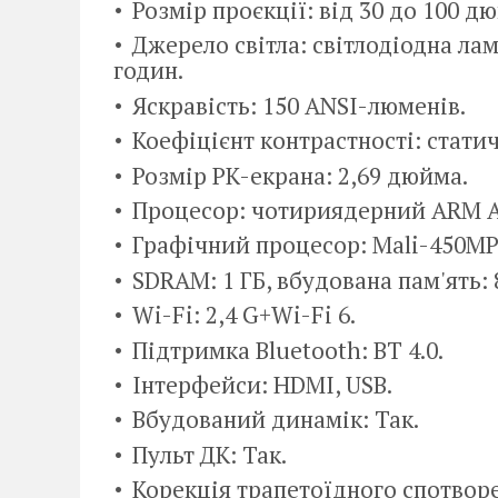
Розмір проєкції: від 30 до 100 д
Джерело світла: світлодіодна лам
годин.
Яскравість: 150 ANSI-люменів.
Коефіцієнт контрастності: статич
Розмір РК-екрана: 2,69 дюйма.
Процесор: чотириядерний ARM A5
Графічний процесор: Mali-450MP
SDRAM: 1 ГБ, вбудована пам'ять: 
Wi-Fi: 2,4 G+Wi-Fi 6.
Підтримка Bluetooth: BT 4.0.
Інтерфейси: HDMI, USB.
Вбудований динамік: Так.
Пульт ДК: Так.
Корекція трапетоїдного спотворе