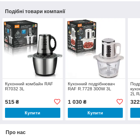
Подібні товари компанії
Кухонний комбайн RAF
Кухонний подрібнювач
Подр
R7032 3L
RAF R.7728 300W 3L
кухо
2L 
515
1 030
322
₴
₴
Купити
Купити
Про нас