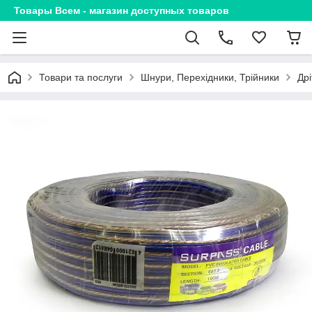
Товары Всем - магазин доступных товаров
Товари та послуги
Шнури, Перехідники, Трійники
Др