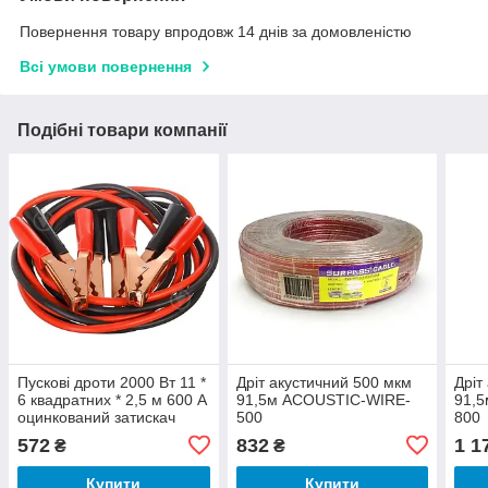
Повернення товару впродовж 14 днів за домовленістю
Всі умови повернення
Подібні товари компанії
Пускові дроти 2000 Вт 11 *
Дріт акустичний 500 мкм
Дріт
6 квадратних * 2,5 м 600 А
91,5м ACOUSTIC-WIRE-
91,
оцинкований затискач
500
800
повний пакет
572
832
1 1
₴
₴
Купити
Купити