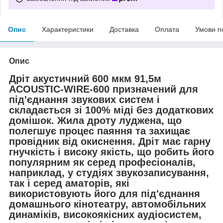
Опис
Характеристики
Доставка
Оплата
Умови п
Опис
Дріт акустичний 600 мкм 91,5м
ACOUSTIC-WIRE-600 призначений для
під'єднання звукових систем і
складається зі 100% міді без додаткових
домішок. Жила дроту луджена, що
полегшує процес паяння та захищає
провідник від окиснення. Дріт має гарну
гнучкість і високу якість, що робить його
популярним як серед професіоналів,
наприклад, у студіях звукозаписування,
так і серед аматорів, які
використовують його для під'єднання
домашнього кінотеатру, автомобільних
динаміків, високоякісних аудіосистем,