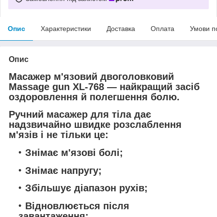
Опис
Характеристики
Доставка
Оплата
Умови п
Опис
Масажер м'язовий двоголовковий
Massage gun XL-768 — найкращий засіб
оздоровлення й полегшення болю.
Ручний масажер для тіла дає
надзвичайно швидке розслаблення
м'язів і не тільки це:
Знімає м'язові болі;
Знімає напругу;
Збільшує діапазон рухів;
Відновлюється після
завантаження;