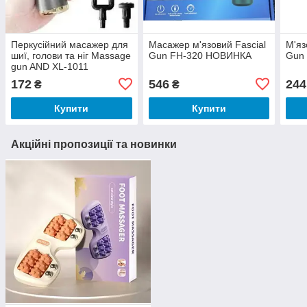
Перкусійний масажер для
Масажер м'язовий Fascial
М'яз
шиї, голови та ніг Massage
Gun FH-320 НОВИНКА
Gun 
gun AND XL-1011
172
546
244
₴
₴
Купити
Купити
Акційні пропозиції та новинки