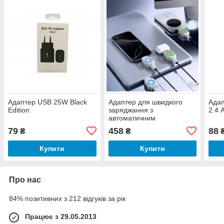
Адаптер USB 25W Black
Адаптер для швидкого
Адап
Edition
заряджання з
2.4 
автоматичним
вимкненням живлення
79
458
88
₴
₴
Купити
Купити
Про нас
84% позитивних з 212 відгуків за рік
Працює з 29.05.2013