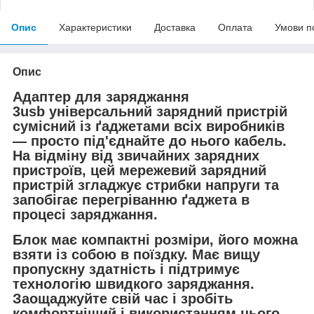
Опис
Характеристики
Доставка
Оплата
Умови п
Опис
Адаптер для заряджання
3usb універсальний зарядний пристрій
сумісний із ґаджетами всіх виробників
— просто під'єднайте до нього кабель.
На відміну від звичайних зарядних
пристроїв, цей мережевий зарядний
пристрій згладжує стрибки напруги та
запобігає перегріванню ґаджета в
процесі заряджання.
Блок має компактні розміри, його можна
взяти із собою в поїздку. Має вищу
пропускну здатність і підтримує
технологію швидкого заряджання.
Заощаджуйте свій час і зробіть
комфортніший і використанням цього