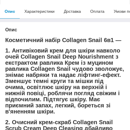
Опис
Характеристики
Доставка
Оплата
Умови п
Опис
Косметичний набір Collagen Snail 6в1 —
1. Антивіковий крем для шкіри навколо
очей Collagen Snail Deep Nourishment з
екстрактом равлика Крем із муцином
равлика Collagen Snail чудово зволожує,
знімає набряки та надає ліфтинг-ефект.
Зменшує темні круги та мішки під
очима, освітлює шкіру на верхній і
нижній повіці, роблячи погляд свіжим і
відпочилим. Підтягує шкіру. Має
приємний запах, легкий, бореться зі
в'яненням шкіри.
2. Очисний крем-скраб Collagen Snail
Scrub Cream Deep Cleasing дбайливо