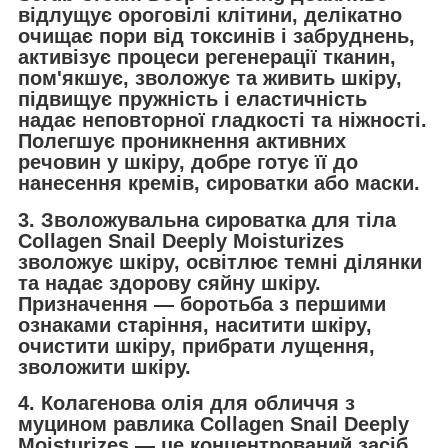
відлущує ороговілі клітини, делікатно
очищає пори від токсинів і забруднень,
активізує процеси регенерації тканин,
пом'якшує, зволожує та живить шкіру,
підвищує пружність і еластичність
надає неповторної гладкості та ніжності.
Полегшує проникнення активних
речовин у шкіру, добре готує її до
нанесення кремів, сироватки або маски.
3. Зволожувальна сироватка для тіла
Collagen Snail Deeply Moisturizes
зволожує шкіру, освітлює темні ділянки
та надає здорову сяйну шкіру.
Призначення — боротьба з першими
ознаками старіння, наситити шкіру,
очистити шкіру, прибрати лущення,
зволожити шкіру.
4. Колагенова олія для обличчя з
муцином равлика Collagen Snail Deeply
Moisturizes — це концентрований засіб