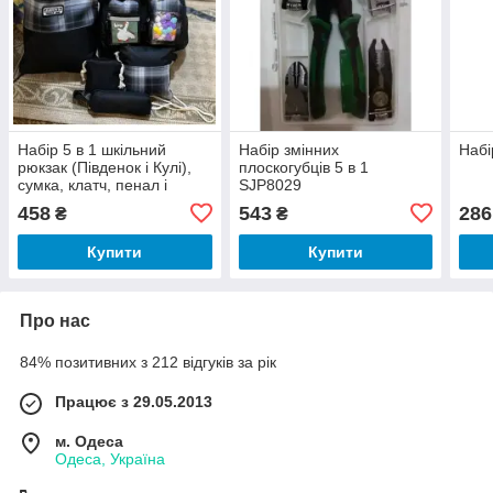
Набір 5 в 1 шкільний
Набір змінних
Набі
рюкзак (Південок і Кулі),
плоскогубців 5 в 1
сумка, клатч, пенал і
SJP8029
мішечок MFG-2-618
458
543
286
₴
₴
Купити
Купити
Про нас
84% позитивних з 212 відгуків за рік
Працює з 29.05.2013
м. Одеса
Одеса, Україна