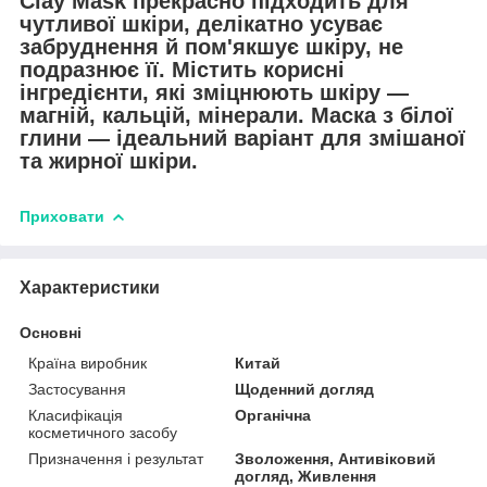
Clay Mask прекрасно підходить для
чутливої шкіри, делікатно усуває
забруднення й пом'якшує шкіру, не
подразнює її. Містить корисні
інгредієнти, які зміцнюють шкіру —
магній, кальцій, мінерали. Маска з білої
глини — ідеальний варіант для змішаної
та жирної шкіри.
Приховати
Характеристики
Основні
Країна виробник
Китай
Застосування
Щоденний догляд
Класифікація
Органічна
косметичного засобу
Призначення і результат
Зволоження, Антивіковий
догляд, Живлення