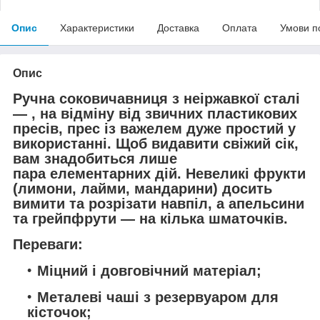
Опис
Характеристики
Доставка
Оплата
Умови п
Опис
Ручна соковичавниця з неіржавкої сталі
— , на відміну від звичних пластикових
пресів, прес із важелем дуже простий у
використанні. Щоб видавити свіжий сік,
вам знадобиться лише
пара елементарних дій. Невеликі фрукти
(лимони, лайми, мандарини) досить
вимити та розрізати навпіл, а апельсини
та грейпфрути — на кілька шматочків.
Переваги:
Міцний і довговічний матеріал;
Металеві чаші з резервуаром для
кісточок;