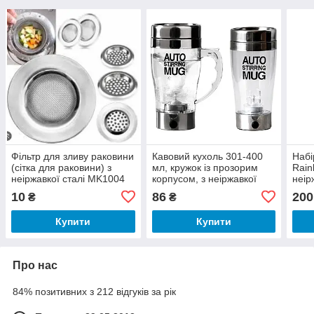
Фільтр для зливу раковини
Кавовий кухоль 301-400
Набі
(сітка для раковини) з
мл, кружок із прозорим
Rain
неіржавкої сталі MK1004
корпусом, з неіржавкої
неір
сталі
кера
10
86
200
₴
₴
Купити
Купити
Про нас
84% позитивних з 212 відгуків за рік