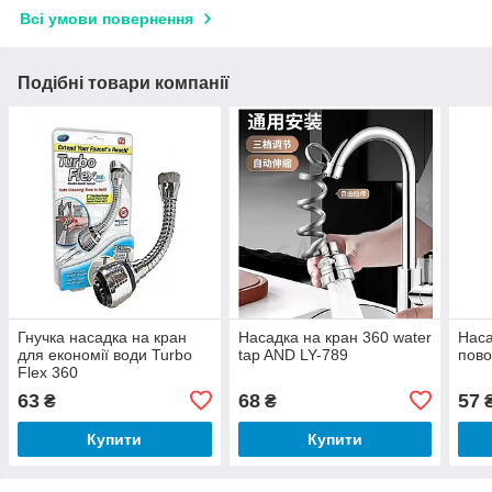
Всі умови повернення
Подібні товари компанії
Гнучка насадка на кран
Насадка на кран 360 water
Наса
для економії води Turbo
tap AND LY-789
пово
Flex 360
63
68
57
₴
₴
Купити
Купити