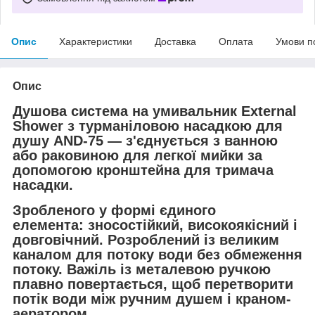
Опис
Характеристики
Доставка
Оплата
Умови п
Опис
Душова система на умивальник External
Shower з турманіловою насадкою для
душу AND-75 — з'єднується з ванною
або раковиною для легкої мийки за
допомогою кронштейна для тримача
насадки.
Зробленого у формі єдиного
елемента: зносостійкий, високоякісний і
довговічний. Розроблений із великим
каналом для потоку води без обмеження
потоку. Важіль із металевою ручкою
плавно повертається, щоб перетворити
потік води між ручним душем і краном-
аератором.