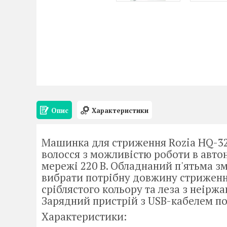
Опис
Характеристики
Машинка для стриження Rozia HQ-32
волосся з можливістю роботи в авто
мережі 220 В. Обладнаний п'ятьма з
вибрати потрібну довжину стриження 
сріблястого кольору та леза з неіржа
Зарядний пристрій з USB-кабелем по
Характеристики: