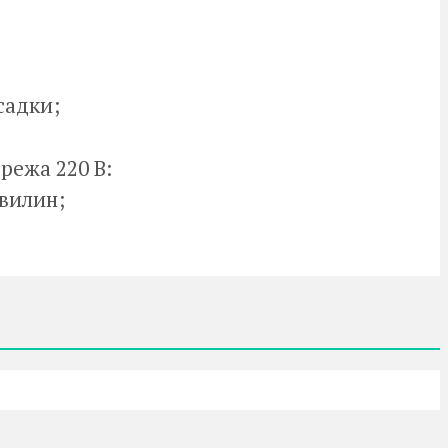
садки;
режа 220 В:
хвилин;