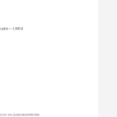
йті — 1 000 ₴
 днів
за домовленістю