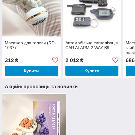
Масажер для голови (RD-
Автомобільна сигналізація
Маса
1037)
CAR ALARM 2 WAY B9
глиб
mass
LY-8
312
2 012
686
₴
₴
Купити
Купити
Акційні пропозиції та новинки