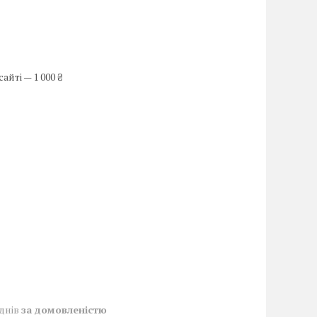
йті — 1 000 ₴
 днів
за домовленістю