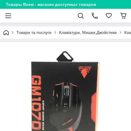
Товары Всем - магазин доступных товаров
Товари та послуги
Клавіатури, Мишки,Джойстики
Ком