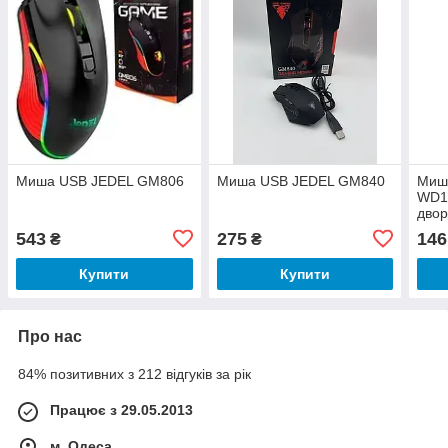
Миша USB JEDEL GM806
Миша USB JEDEL GM840
Миш
WD1
дво
543
275
146
₴
₴
Купити
Купити
Про нас
84% позитивних з 212 відгуків за рік
Працює з 29.05.2013
м. Одеса