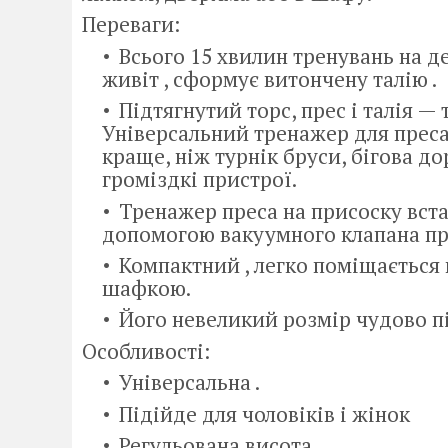
Переваги:
Всього 15 хвилин тренувань на д
живіт , сформує витончену талію .
Підтягнутий торс, прес і талія — 
Універсальний тренажер для преса 
краще, ніж турнік бруси, бігова д
громіздкі пристрої.
Тренажер преса на присоску вста
допомогою вакуумного клапана п
Компактний , легко поміщається 
шафкою.
Його невеликий розмір чудово п
Особливості:
Універсальна .
Підійде для чоловіків і жінок
Регульована висота