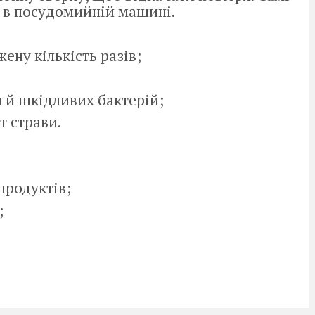
и в посудомийній машині.
ну кількість разів;
 й шкідливих бактерій;
т страви.
продуктів;
;