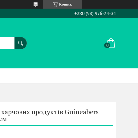
Кошик
+380 (98) 976-34-34
харчових продуктів Guineabers
 см