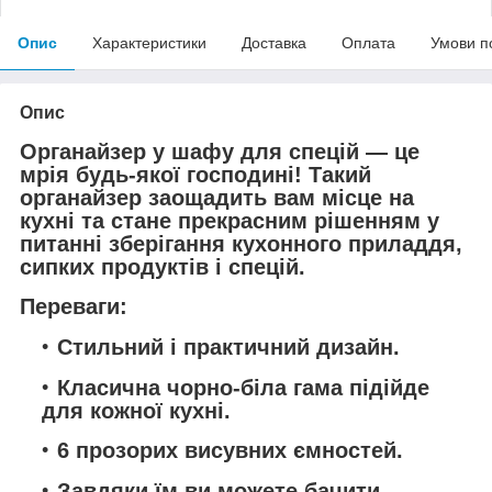
Опис
Характеристики
Доставка
Оплата
Умови п
Опис
Органайзер у шафу для спецій — це
мрія будь-якої господині! Такий
органайзер заощадить вам місце на
кухні та стане прекрасним рішенням у
питанні зберігання кухонного приладдя,
сипких продуктів і спецій.
Переваги:
Стильний і практичний дизайн.
Класична чорно-біла гама підійде
для кожної кухні.
6 прозорих висувних ємностей.
Завдяки їм ви можете бачити