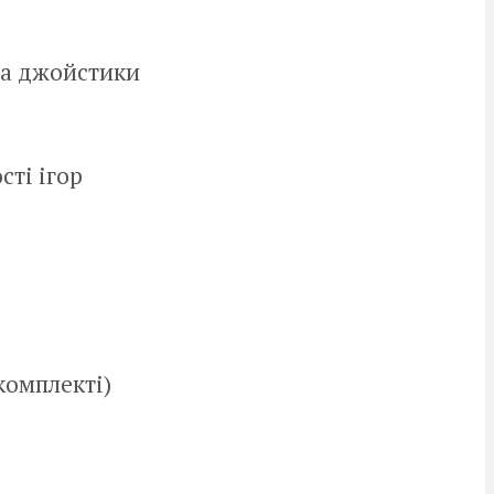
ва джойстики
сті ігор
комплекті)