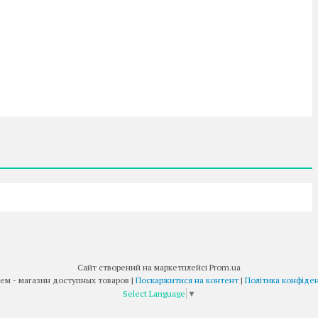
Сайт створений на маркетплейсі
Prom.ua
Товар Всем - магазин доступных товаров |
Поскаржитися на контент
|
Політика конфіден
Select Language
▼