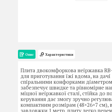
Опис
Характеристики
Плита двокомфоркова неіржавка RB-
для приготування їжі вдома, на дачі
спіральними конфорками діаметром 1
забезпечує швидке та рівномірне на
міцної неіржавкої сталі, стійка до 
керування дає змогу зручно регулюв
компактним розмірам (48×26×7 см), в
завдовжки 1 метр, плиту легко пере