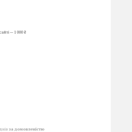
йті — 1 000 ₴
 днів
за домовленістю