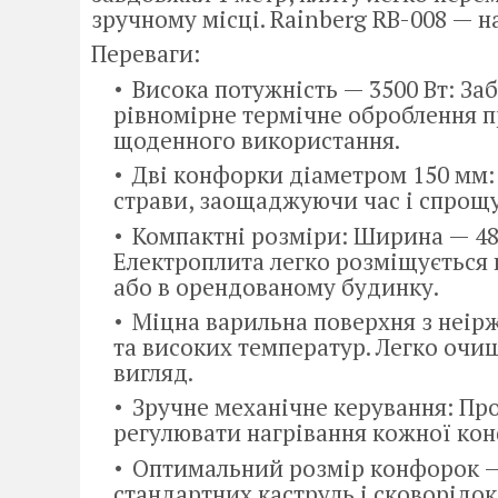
зручному місці. Rainberg RB-008 — 
Переваги:
Висока потужність — 3500 Вт: За
рівномірне термічне оброблення п
щоденного використання.
Дві конфорки діаметром 150 мм:
страви, заощаджуючи час і спрощ
Компактні розміри: Ширина — 48 
Електроплита легко розміщується 
або в орендованому будинку.
Міцна варильна поверхня з неіржа
та високих температур. Легко очи
вигляд.
Зручне механічне керування: Про
регулювати нагрівання кожної ко
Оптимальний розмір конфорок — 
стандартних каструль і сковорідок