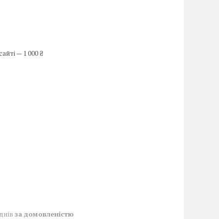
йті — 1 000 ₴
 днів
за домовленістю