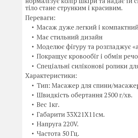
нормалізує колір шкіри та надає їй 
тіло стане струнким і красивим.
Переваги:
Масаж дуже легкий і компактний
Має стильний дизайн
Моделює фігуру та розгладжує «
Покращує кровообіг і обмін реч
Спеціальні силіконові ролики дл
Характеристики:
Тип: Масажер для спини/масаже
Швидкість обертання 2500 г/хв.
Вес 1кг.
Габарити 33Х21Х11см.
Напруга 220V.
Частота 50 Гц.