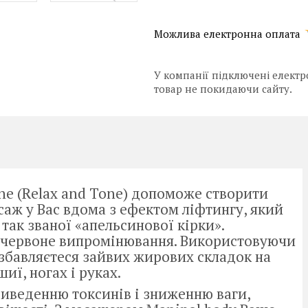
У компанії підключені електр
товар не покидаючи сайту.
one (Relax and Tone) допоможе створити
асаж у Вас вдома з ефектом ліфтингу, який
так званої «апельсинової кірки».
ачервоне випромінювання. Використовуючи
озбавляєтеся зайвих жирових складок на
шиї, ногах і руках.
виведенню токсинів і зниженню ваги,