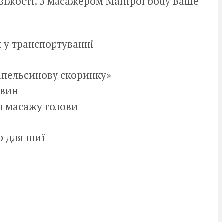
свіжості. З масажером Manipol body Ваше
 у транспортуванні
апельсинову скоринку»
овин
я масажу голови
р для шиї