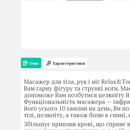
Опис
Характеристики
Масажер для тіла, рук і ніг Relax&T
Вам гарну фігуру та стрункі ноги. М
допоможе Вам позбутися целюліту й 
Функціональність масажера — інфр
його усього 10 хвилин на день, Ви п
тілі, целюліту, а також болю в спині, 
Збільшує приплив крові, що сприяє 