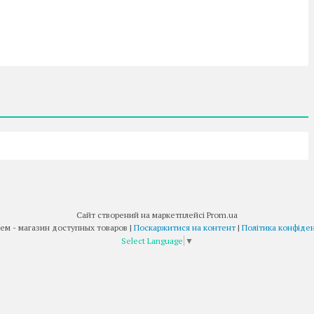
Сайт створений на маркетплейсі
Prom.ua
Товар Всем - магазин доступных товаров |
Поскаржитися на контент
|
Політика конфіден
Select Language
▼