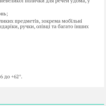
невеликої полички для речей удома, у
онь;
ликих предметів, зокрема мобільні
даріки, ручки, олівці та багато інших
6 до +62°.