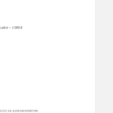
йті — 1 000 ₴
 днів
за домовленістю