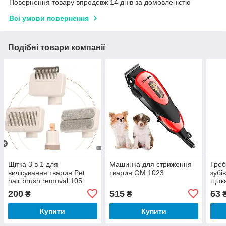
Повернення товару впродовж 14 днів за домовленістю
Всі умови повернення
Подібні товари компанії
Щітка 3 в 1 для
Машинка для стриження
Греб
вичісування тварин Pet
тварин GM 1023
зубі
hair brush removal 105
щітк
Pet 
200
515
63
₴
₴
Купити
Купити