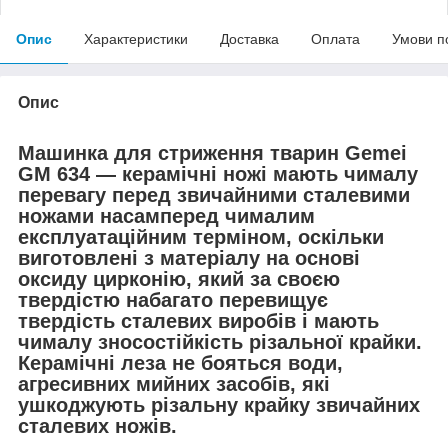
Опис
Характеристики
Доставка
Оплата
Умови п
Опис
Машинка для стриження тварин Gemei
GM 634 — керамічні ножі мають чималу
перевагу перед звичайними сталевими
ножами насамперед чималим
експлуатаційним терміном, оскільки
виготовлені з матеріалу на основі
оксиду цирконію, який за своєю
твердістю набагато перевищує
твердість сталевих виробів і мають
чималу зносостійкість різальної крайки.
Керамічні леза не бояться води,
агресивних мийних засобів, які
ушкоджують різальну крайку звичайних
сталевих ножів.