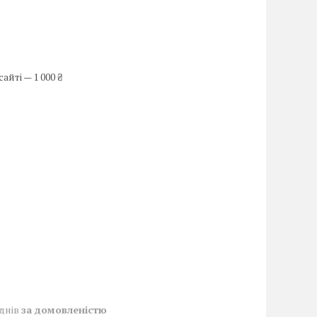
йті — 1 000 ₴
 днів
за домовленістю