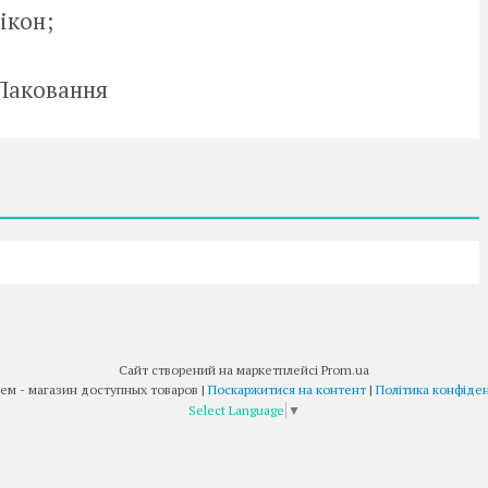
ікон;
 Паковання
Сайт створений на маркетплейсі
Prom.ua
Товар Всем - магазин доступных товаров |
Поскаржитися на контент
|
Політика конфіден
Select Language
▼